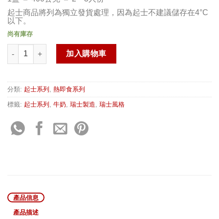
起士商品將列為獨立發貨處理，因為起士不建議儲存在4°C
以下。
尚有庫存
Alphütte's Cheese-Fondue 數量
加入購物車
分類:
起士系列
,
熱即食系列
標籤:
起士系列
,
牛奶
,
瑞士製造
,
瑞士風格
產品信息
產品描述