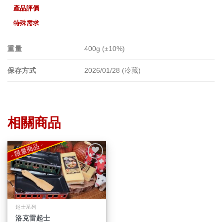
產品評價
特殊需求
重量
400g (±10%)
保存方式
2026/01/28 (冷藏)
相關商品
- 限量商品 -
Add to
wishlist
起士系列
此
洛克雷起士
產