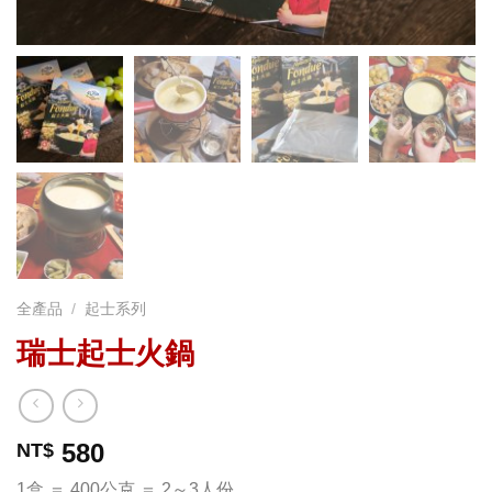
全產品
/
起士系列
瑞士起士火鍋
580
NT$
1盒 ＝ 400公克 ＝ 2～3人份